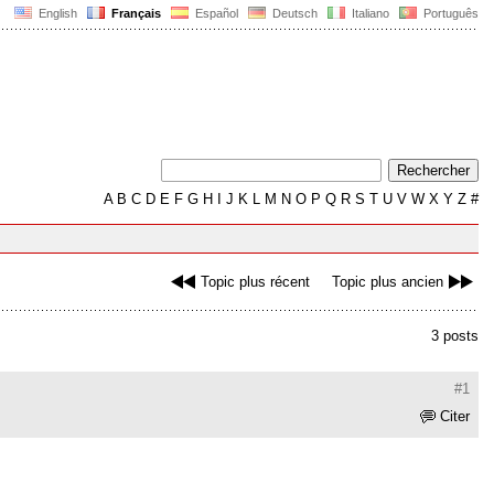
English
Français
Español
Deutsch
Italiano
Português
A
B
C
D
E
F
G
H
I
J
K
L
M
N
O
P
Q
R
S
T
U
V
W
X
Y
Z
#
Topic plus récent
Topic plus ancien
3 posts
#1
Citer