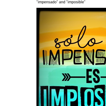
"impensado" and "imposible"