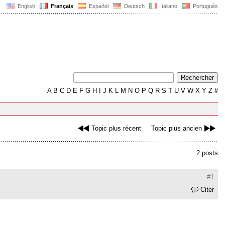
English
Français
Español
Deutsch
Italiano
Português
A
B
C
D
E
F
G
H
I
J
K
L
M
N
O
P
Q
R
S
T
U
V
W
X
Y
Z
#
Topic plus récent
Topic plus ancien
2 posts
#1
Citer