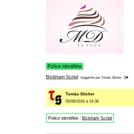
Police identifiée
Bickham Script
Suggérée par
Tomás Silcher
Tomás Silcher
05/08/2016 à 14:36
Police identifiée :
Bickham Script