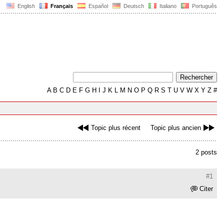
English
Français
Español
Deutsch
Italiano
Português
A
B
C
D
E
F
G
H
I
J
K
L
M
N
O
P
Q
R
S
T
U
V
W
X
Y
Z
#
Topic plus récent
Topic plus ancien
2 posts
#1
Citer