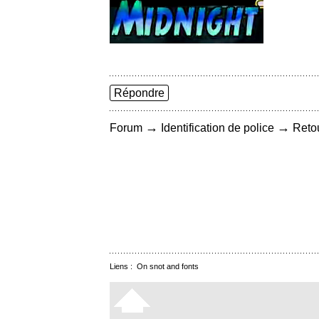
Répondre
→
→
Forum
Identification de police
Retou
Liens :
On snot and fonts