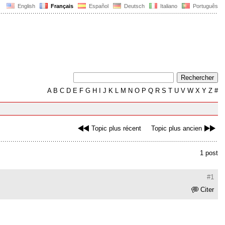
English
Français
Español
Deutsch
Italiano
Português
A
B
C
D
E
F
G
H
I
J
K
L
M
N
O
P
Q
R
S
T
U
V
W
X
Y
Z
#
Topic plus récent
Topic plus ancien
1 post
#1
Citer