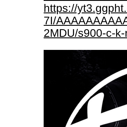
https://yt3.ggp
7I/AAAAAAAAAA
2MDU/s900-c-k-no