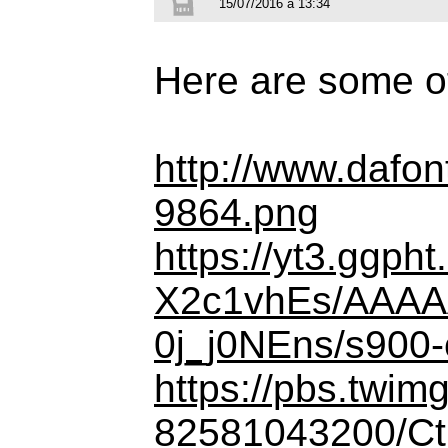
15/07/2016 à 13:34
Here are some ot
http://www.dafon
9864.png
https://yt3.ggph
X2c1vhEs/AAA
0j_j0NEns/s900-c-
https://pbs.twi
82581043200/C