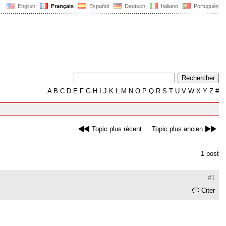
English
Français
Español
Deutsch
Italiano
Português
A
B
C
D
E
F
G
H
I
J
K
L
M
N
O
P
Q
R
S
T
U
V
W
X
Y
Z
#
Topic plus récent
Topic plus ancien
1 post
#1
Citer