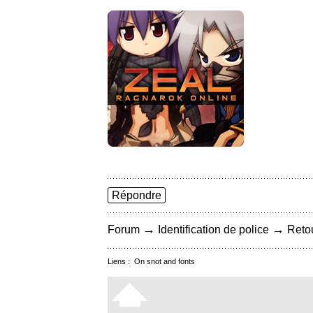
Répondre
→
→
Forum
Identification de police
Retou
Liens :
On snot and fonts