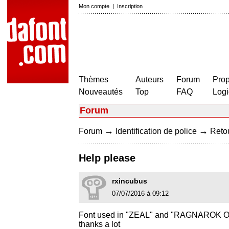
Mon compte
|
Inscription
Thèmes
Auteurs
Forum
Prop
Nouveautés
Top
FAQ
Logi
Forum
→
→
Forum
Identification de police
Retou
Help please
rxincubus
07/07/2016 à 09:12
Font used in "ZEAL" and "RAGNAROK O
thanks a lot