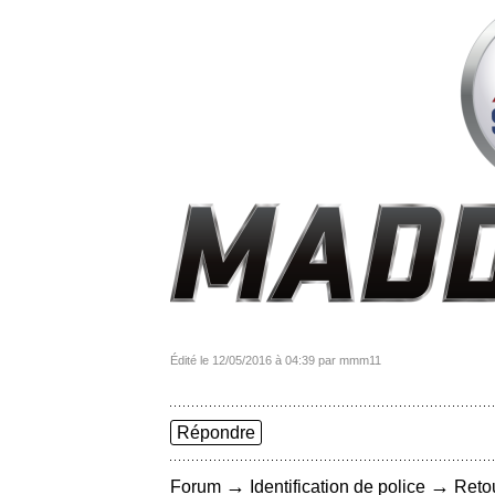
Édité le 12/05/2016 à 04:39 par mmm11
Répondre
→
→
Forum
Identification de police
Retou