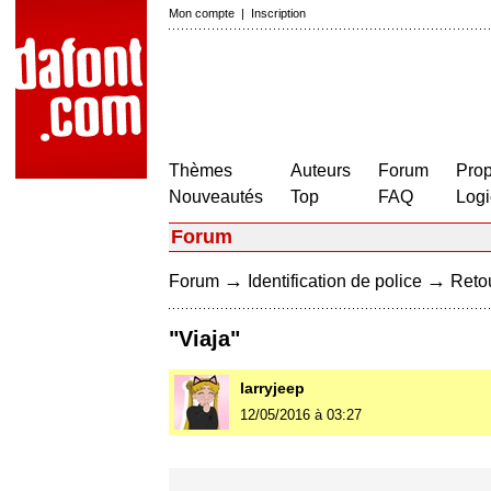
Mon compte
|
Inscription
Thèmes
Auteurs
Forum
Prop
Nouveautés
Top
FAQ
Logi
Forum
→
→
Forum
Identification de police
Retou
"Viaja"
larryjeep
12/05/2016 à 03:27