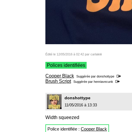
Édité le 12/05/2016 à 02:42 par carlaleiii
Polices identifiées
Cooper Black
Suggérée par
donshottype
Brush Script
Suggérée par
henriavecunk
donshottype
11/05/2016 à 13:33
Width squeezed
Police identifiée :
Cooper Black