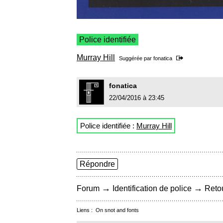
Police identifiée
Murray Hill
Suggérée par
fonatica
fonatica
22/04/2016 à 23:45
Police identifiée :
Murray Hill
Répondre
→
→
Forum
Identification de police
Retou
Liens :
On snot and fonts