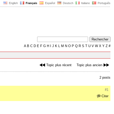
English
Français
Español
Deutsch
Italiano
Português
A
B
C
D
E
F
G
H
I
J
K
L
M
N
O
P
Q
R
S
T
U
V
W
X
Y
Z
#
Topic plus récent
Topic plus ancien
2 posts
#1
Citer