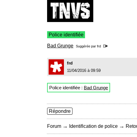
Police identifiée
Bad Grunge
Suggérée par
frd
frd
11/04/2016 à 09:59
Police identifiée :
Bad Grunge
Répondre
→
→
Forum
Identification de police
Retou