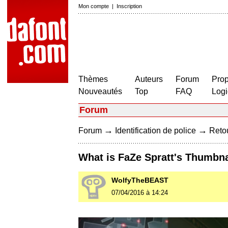
Mon compte
|
Inscription
Thèmes
Auteurs
Forum
Prop
Nouveautés
Top
FAQ
Logi
Forum
→
→
Forum
Identification de police
Retou
What is FaZe Spratt's Thumbna
WolfyTheBEAST
07/04/2016 à 14:24