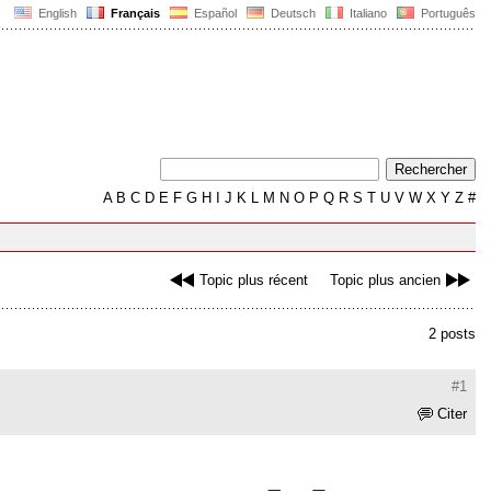
English
Français
Español
Deutsch
Italiano
Português
A
B
C
D
E
F
G
H
I
J
K
L
M
N
O
P
Q
R
S
T
U
V
W
X
Y
Z
#
Topic plus récent
Topic plus ancien
2 posts
#1
Citer