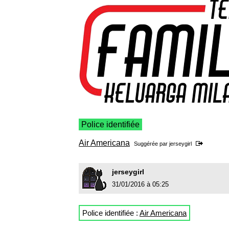
Police identifiée
Air Americana
Suggérée par
jerseygirl
jerseygirl
31/01/2016 à 05:25
Police identifiée :
Air Americana