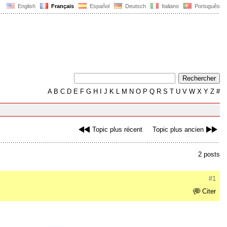
English
Français
Español
Deutsch
Italiano
Português
A
B
C
D
E
F
G
H
I
J
K
L
M
N
O
P
Q
R
S
T
U
V
W
X
Y
Z
#
Topic plus récent
Topic plus ancien
2 posts
#1
Citer