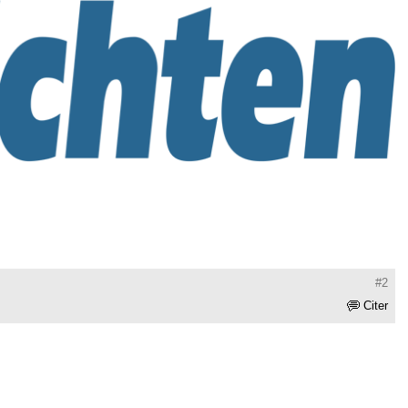
#2
Citer