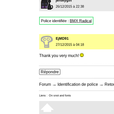
jerseygirl
26/12/2015 à 22:38
Police identifiée :
BMX Radical
EjMD91
27/12/2015 à 04:18
Thank you very much!
Répondre
→
→
Forum
Identification de police
Retou
Liens :
On snot and fonts