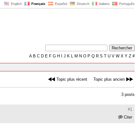
English
Français
Español
Deutsch
Italiano
Português
A
B
C
D
E
F
G
H
I
J
K
L
M
N
O
P
Q
R
S
T
U
V
W
X
Y
Z
#
Topic plus récent
Topic plus ancien
3 posts
#1
Citer