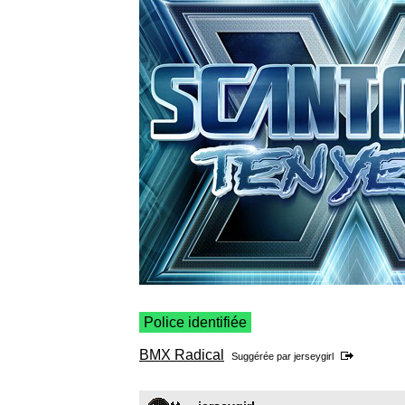
Police identifiée
BMX Radical
Suggérée par
jerseygirl