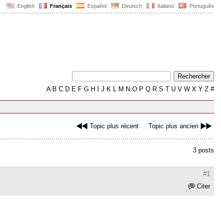
English
Français
Español
Deutsch
Italiano
Português
A
B
C
D
E
F
G
H
I
J
K
L
M
N
O
P
Q
R
S
T
U
V
W
X
Y
Z
#
Topic plus récent
Topic plus ancien
3 posts
#1
Citer