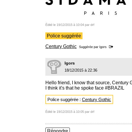
Édité le 19/12/2015 à 10:04 par drf
Police suggérée
Century Gothic
Suggérée par
Igors
Igors
18/12/2015 à 22:36
Hello friend, I know that source, Century 
I think it's that he spoke face #BRAZIL
Police suggérée :
Century Gothic
Édité le 19/12/2015 à 10:05 par drf
Répondre