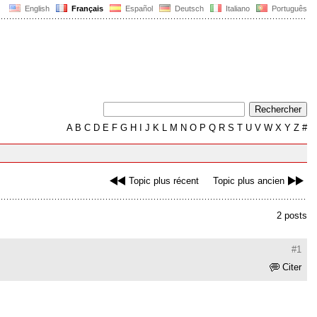
English
Français
Español
Deutsch
Italiano
Português
A
B
C
D
E
F
G
H
I
J
K
L
M
N
O
P
Q
R
S
T
U
V
W
X
Y
Z
#
Topic plus récent
Topic plus ancien
2 posts
#1
Citer