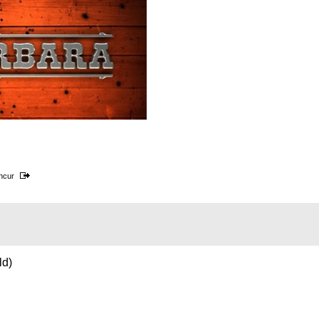
ncur
d)