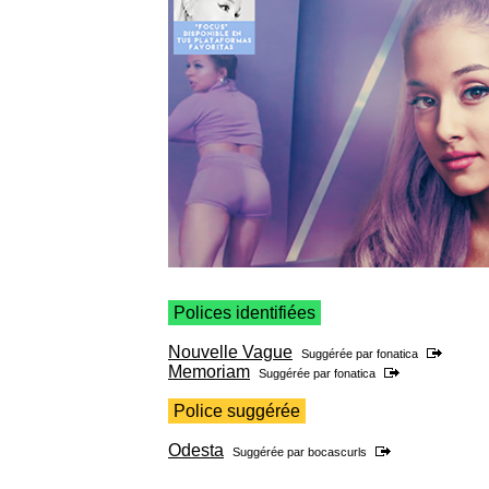
Polices identifiées
Nouvelle Vague
Suggérée par
fonatica
Memoriam
Suggérée par
fonatica
Police suggérée
Odesta
Suggérée par
bocascurls