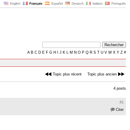
English
Français
Español
Deutsch
Italiano
Português
A
B
C
D
E
F
G
H
I
J
K
L
M
N
O
P
Q
R
S
T
U
V
W
X
Y
Z
#
Topic plus récent
Topic plus ancien
4 posts
#1
Citer