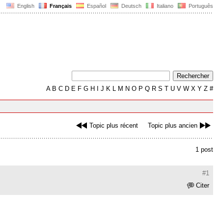
English
Français
Español
Deutsch
Italiano
Português
A
B
C
D
E
F
G
H
I
J
K
L
M
N
O
P
Q
R
S
T
U
V
W
X
Y
Z
#
Topic plus récent
Topic plus ancien
1 post
#1
Citer