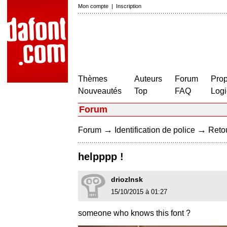
Mon compte
|
Inscription
Thèmes
Auteurs
Forum
Prop
Nouveautés
Top
FAQ
Logi
Forum
→
→
Forum
Identification de police
Retou
helpppp !
driozlnsk
15/10/2015 à 01:27
someone who knows this font ?