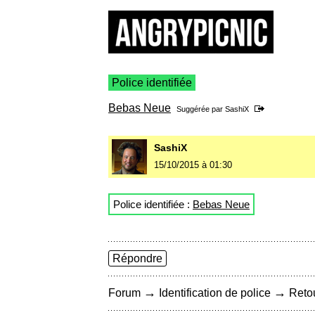
Police identifiée
Bebas Neue
Suggérée par
SashiX
SashiX
15/10/2015 à 01:30
Police identifiée :
Bebas Neue
Répondre
→
→
Forum
Identification de police
Retou