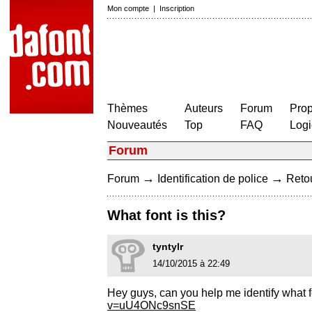
Mon compte
|
Inscription
Thèmes
Auteurs
Forum
Prop
Nouveautés
Top
FAQ
Logi
Forum
→
→
Forum
Identification de police
Retou
What font is this?
tyntylr
14/10/2015 à 22:49
Hey guys, can you help me identify what fo
v=uU4ONc9snSE