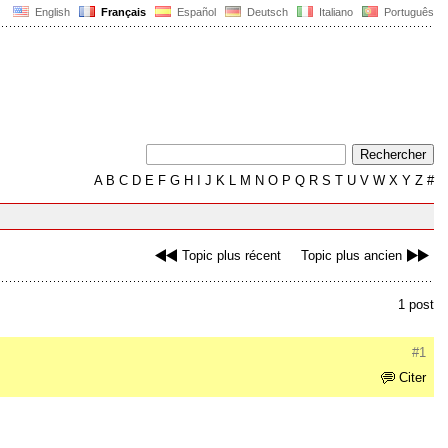
English
Français
Español
Deutsch
Italiano
Português
A
B
C
D
E
F
G
H
I
J
K
L
M
N
O
P
Q
R
S
T
U
V
W
X
Y
Z
#
Topic plus récent
Topic plus ancien
1 post
#1
Citer