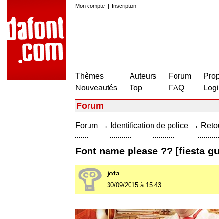
Mon compte
|
Inscription
Thèmes
Auteurs
Forum
Prop
Nouveautés
Top
FAQ
Logi
Forum
→
→
Forum
Identification de police
Retou
Font name please ?? [fiesta g
jota
30/09/2015 à 15:43