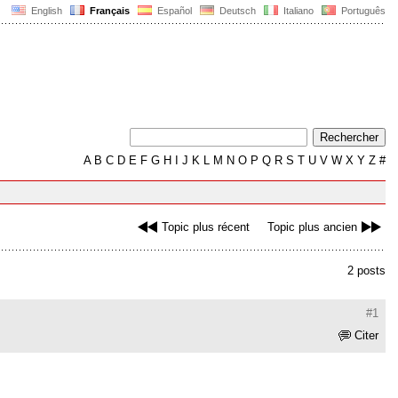
English
Français
Español
Deutsch
Italiano
Português
A
B
C
D
E
F
G
H
I
J
K
L
M
N
O
P
Q
R
S
T
U
V
W
X
Y
Z
#
Topic plus récent
Topic plus ancien
2 posts
#1
Citer