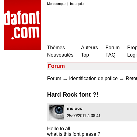
Mon compte
|
Inscription
Thèmes
Auteurs
Forum
Prop
Nouveautés
Top
FAQ
Logi
Forum
→
→
Forum
Identification de police
Retou
Hard Rock font ?!
irisloco
25/09/2011 à 08:41
Hello to all.
what is this font please ?