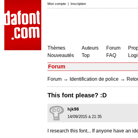
Mon compte
|
Inscription
Thèmes
Auteurs
Forum
Prop
Nouveautés
Top
FAQ
Logi
Forum
→
→
Forum
Identification de police
Retou
This font please? :D
hjk98
14/09/2015 à 21:35
I research this font... If anyone have an i