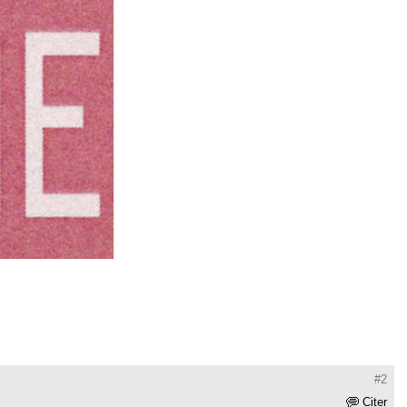
#2
Citer