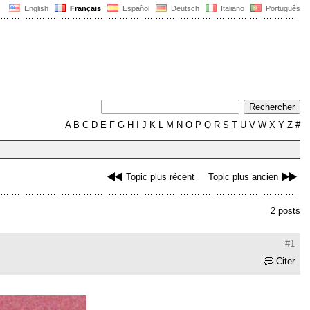
English
Français
Español
Deutsch
Italiano
Português
A
B
C
D
E
F
G
H
I
J
K
L
M
N
O
P
Q
R
S
T
U
V
W
X
Y
Z
#
Topic plus récent
Topic plus ancien
2 posts
#1
Citer