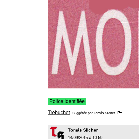
Police identifiée
Trebuchet
Suggérée par
Tomás Silcher
Tomás Silcher
14/09/2015 à 10:59