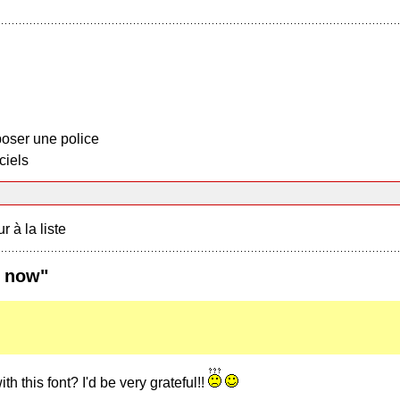
oser une police
ciels
r à la liste
e now"
h this font? I'd be very grateful!!