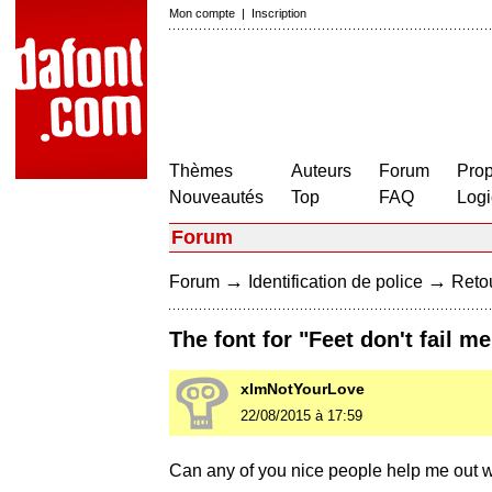
Mon compte
|
Inscription
Thèmes
Auteurs
Forum
Prop
Nouveautés
Top
FAQ
Logi
Forum
→
→
Forum
Identification de police
Retou
The font for "Feet don't fail m
xImNotYourLove
22/08/2015 à 17:59
Can any of you nice people help me out wit