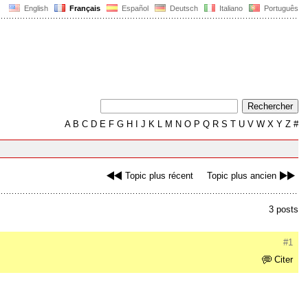
English
Français
Español
Deutsch
Italiano
Português
A
B
C
D
E
F
G
H
I
J
K
L
M
N
O
P
Q
R
S
T
U
V
W
X
Y
Z
#
Topic plus récent
Topic plus ancien
3 posts
#1
Citer