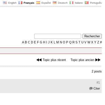
English
Français
Español
Deutsch
Italiano
Português
A
B
C
D
E
F
G
H
I
J
K
L
M
N
O
P
Q
R
S
T
U
V
W
X
Y
Z
#
Topic plus récent
Topic plus ancien
2 posts
#1
Citer