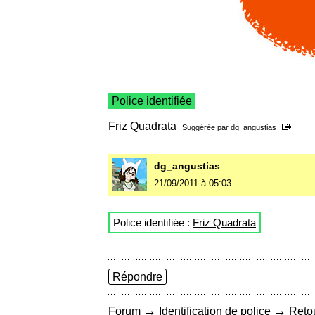
Police identifiée
Friz Quadrata
Suggérée par
dg_angustias
dg_angustias
21/09/2011 à 05:03
Police identifiée :
Friz Quadrata
Répondre
→
→
Forum
Identification de police
Retou