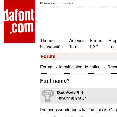
Mon compte
|
Inscription
Thèmes
Auteurs
Forum
Prop
Nouveautés
Top
FAQ
Logi
Forum
→
→
Forum
Identification de police
Retou
Font name?
DarthVaderGirl
15/08/2015 à 06:49
I've been wondering what font this is. C