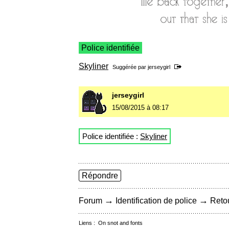
Police identifiée
Skyliner
Suggérée par
jerseygirl
jerseygirl
15/08/2015 à 08:17
Police identifiée :
Skyliner
Répondre
→
→
Forum
Identification de police
Retou
Liens :
On snot and fonts