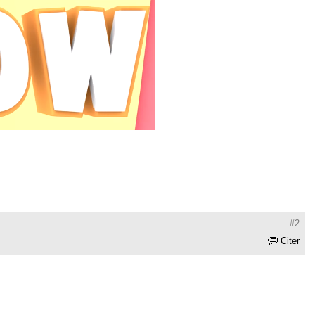
#2
Citer