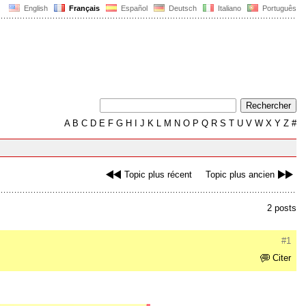
English
Français
Español
Deutsch
Italiano
Português
A
B
C
D
E
F
G
H
I
J
K
L
M
N
O
P
Q
R
S
T
U
V
W
X
Y
Z
#
Topic plus récent
Topic plus ancien
2 posts
#1
Citer