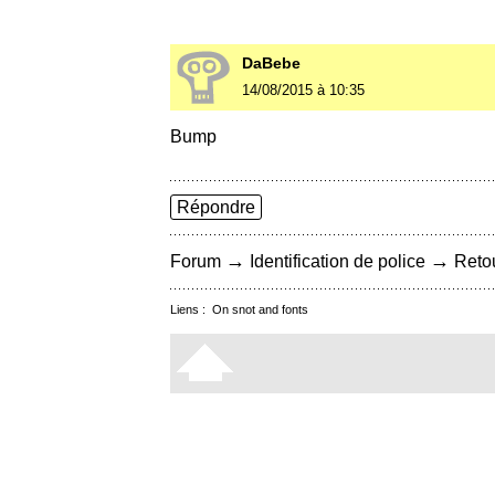
DaBebe
14/08/2015 à 10:35
Bump
Répondre
→
→
Forum
Identification de police
Retou
Liens :
On snot and fonts