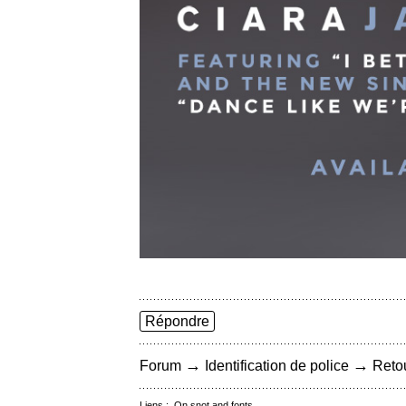
Répondre
→
→
Forum
Identification de police
Retou
Liens :
On snot and fonts