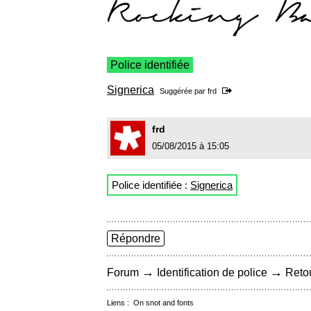
Police identifiée
Signerica
Suggérée par
frd
frd
05/08/2015 à 15:05
Police identifiée :
Signerica
Répondre
→
→
Forum
Identification de police
Retou
Liens :
On snot and fonts