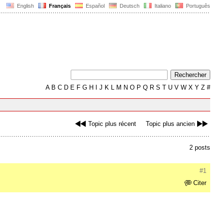
English
Français
Español
Deutsch
Italiano
Português
A
B
C
D
E
F
G
H
I
J
K
L
M
N
O
P
Q
R
S
T
U
V
W
X
Y
Z
#
Topic plus récent
Topic plus ancien
2 posts
#1
Citer