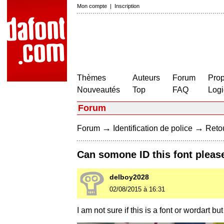
Mon compte
|
Inscription
Thèmes
Auteurs
Forum
Prop
Nouveautés
Top
FAQ
Logi
Forum
→
→
Forum
Identification de police
Retou
Can somone ID this font please
delboy2028
02/08/2015 à 16:31
I am not sure if this is a font or wordart bu