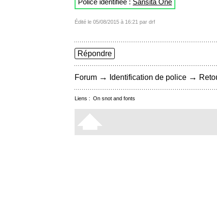
Police identifiée :
Sansita One
Édité le 05/08/2015 à 16:21 par drf
Répondre
→
→
Forum
Identification de police
Retou
Liens :
On snot and fonts