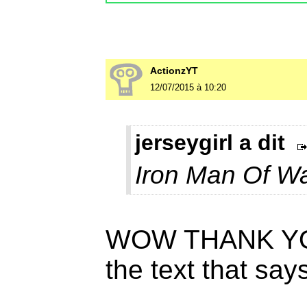
ActionzYT
12/07/2015 à 10:20
jerseygirl a dit
Iron Man Of W
WOW THANK YOU
the text that sa