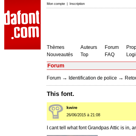
Mon compte
|
Inscription
Thèmes
Auteurs
Forum
Prop
Nouveautés
Top
FAQ
Logi
Forum
→
→
Forum
Identification de police
Retou
This font.
kwire
26/06/2015 à 21:08
I cant tell what font Grandpas Attic is in,