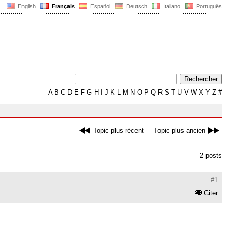
English
Français
Español
Deutsch
Italiano
Português
A
B
C
D
E
F
G
H
I
J
K
L
M
N
O
P
Q
R
S
T
U
V
W
X
Y
Z
#
Topic plus récent
Topic plus ancien
2 posts
#1
Citer