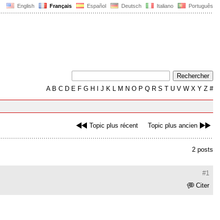
English
Français
Español
Deutsch
Italiano
Português
A
B
C
D
E
F
G
H
I
J
K
L
M
N
O
P
Q
R
S
T
U
V
W
X
Y
Z
#
Topic plus récent
Topic plus ancien
2 posts
#1
Citer