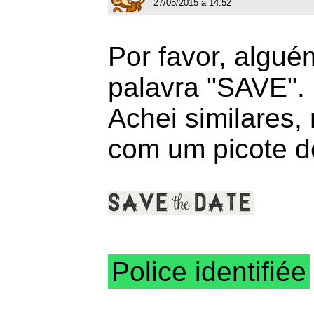
27/05/2015 à 14:52
Por favor, algu
palavra "SAVE".
Achei similares,
com um picote de
Police identifiée