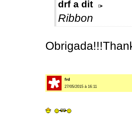
drf a dit
Ribbon
Obrigada!!!Thank
frd
27/05/2015 à 16:11