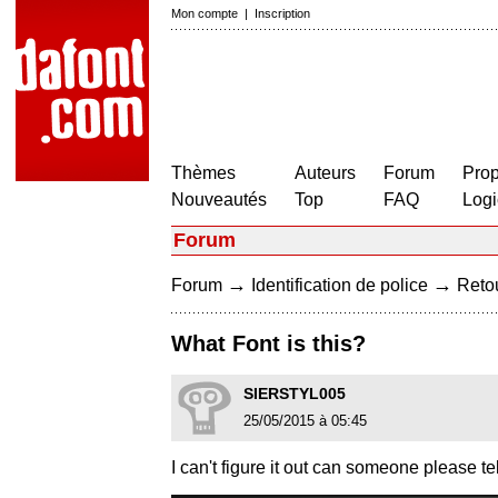
Mon compte
|
Inscription
Thèmes
Auteurs
Forum
Prop
Nouveautés
Top
FAQ
Logi
Forum
→
→
Forum
Identification de police
Retou
What Font is this?
SIERSTYL005
25/05/2015 à 05:45
I can't figure it out can someone plea