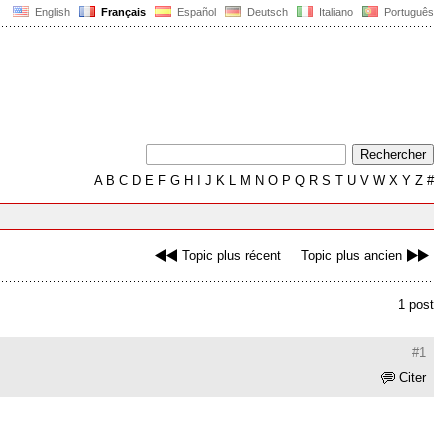
English
Français
Español
Deutsch
Italiano
Português
A
B
C
D
E
F
G
H
I
J
K
L
M
N
O
P
Q
R
S
T
U
V
W
X
Y
Z
#
Topic plus récent
Topic plus ancien
1 post
#1
Citer