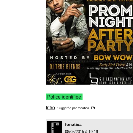
Police identifiée
Intro
Suggérée par
fonatica
fonatica
08/05/2015 à 19:19