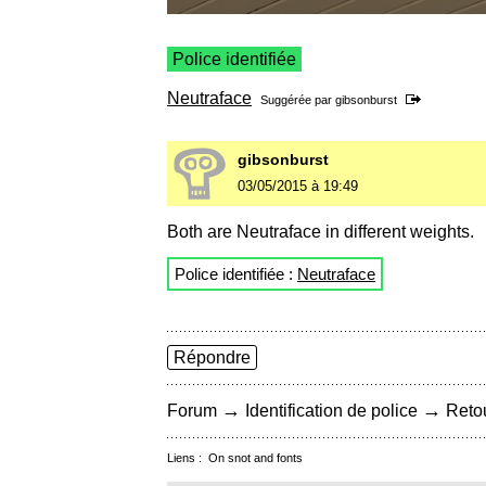
Police identifiée
Neutraface
Suggérée par
gibsonburst
gibsonburst
03/05/2015 à 19:49
Both are Neutraface in different weights.
Police identifiée :
Neutraface
Répondre
→
→
Forum
Identification de police
Retou
Liens :
On snot and fonts