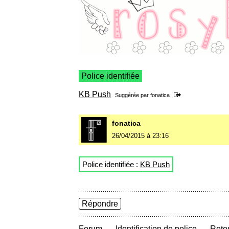
Police identifiée
KB Push
Suggérée par
fonatica
fonatica
26/04/2015 à 23:16
Police identifiée :
KB Push
Répondre
→
→
Forum
Identification de police
Retou