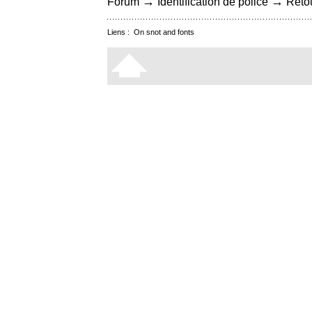
→
→
Forum
Identification de police
Retou
Liens :
On snot and fonts