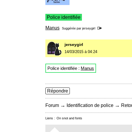
Police identifiée
Manus
Suggérée par
jerseygirl
jerseygirl
14/03/2015 à 04:24
Police identifiée :
Manus
Répondre
→
→
Forum
Identification de police
Retou
Liens :
On snot and fonts