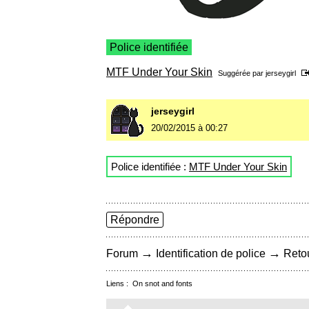
Police identifiée
MTF Under Your Skin
Suggérée par
jerseygirl
jerseygirl
20/02/2015 à 00:27
Police identifiée :
MTF Under Your Skin
Répondre
→
→
Forum
Identification de police
Retou
Liens :
On snot and fonts