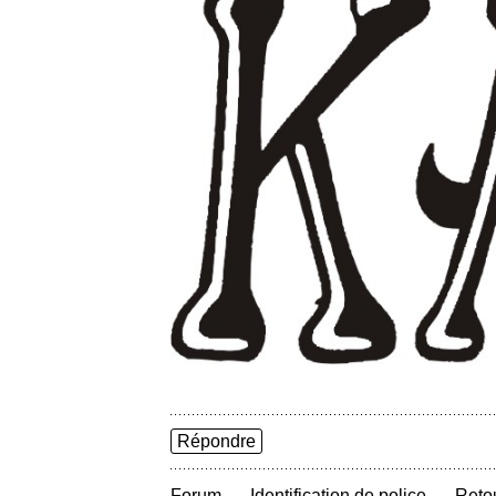
Répondre
→
→
Forum
Identification de police
Retou