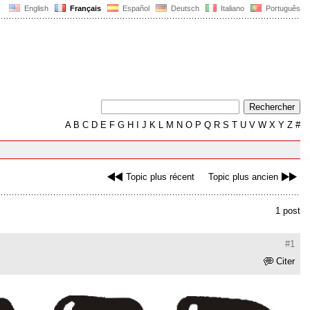
English
Français
Español
Deutsch
Italiano
Português
A
B
C
D
E
F
G
H
I
J
K
L
M
N
O
P
Q
R
S
T
U
V
W
X
Y
Z
#
Topic plus récent
Topic plus ancien
1 post
#1
Citer