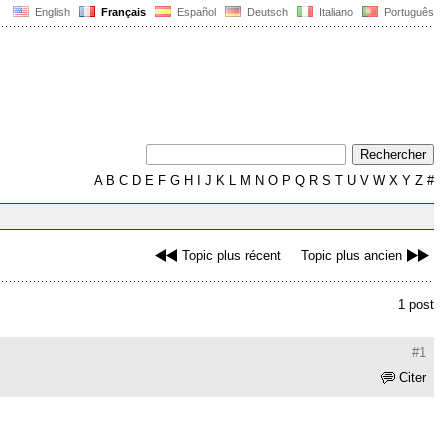
English
Français
Español
Deutsch
Italiano
Português
A
B
C
D
E
F
G
H
I
J
K
L
M
N
O
P
Q
R
S
T
U
V
W
X
Y
Z
#
Topic plus récent
Topic plus ancien
1 post
#1
Citer